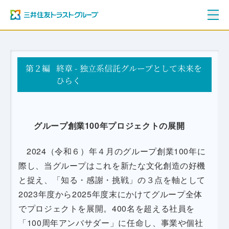
ご挨拶
第２編
三井住友トラストグループ100年史
終章 - 独立系信託グループとして未来を
資料編
ひらく
年表
グループ創業100年プロジェクトの展開
2024（令和６）年４月のグループ創業100年に
際し、当グループはこれを新たな文化創造の好機
と捉え、「知る・感謝・挑戦」の３点を軸として
2023年度から2025年度末にかけてグループ全体
でプロジェクトを展開。400名を超える社員を
「100周年アンバサダー」に任命し、事業や個社