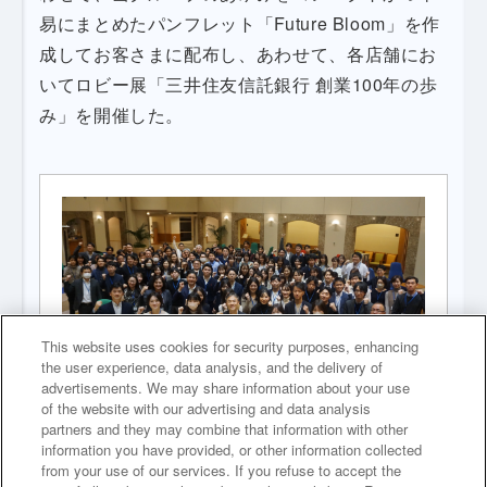
易にまとめたパンフレット「Future Bloom」を作
成してお客さまに配布し、あわせて、各店舗にお
いてロビー展「三井住友信託銀行 創業100年の歩
み」を開催した。
This website uses cookies for security purposes, enhancing
the user experience, data analysis, and the delivery of
advertisements. We may share information about your use
of the website with our advertising and data analysis
partners and they may combine that information with other
information you have provided, or other information collected
100周年アンバサダーたち～グループが一体となって
from your use of our services. If you refuse to accept the