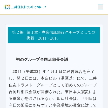
ご挨拶
第２編
三井住友トラストグループ100年史
第１章 - 専業信託銀行グループとしての
資料編
挑戦 2011～2016
年表
初のグループ合同店部長会議
2011（平成23）年４月１日に経営統合を完了
し、翌２日には、本店ビル（港区芝）にて、三井
住友トラスト・グループとして初めてのグループ
合同店部長会議が開催された。東日本大震災によ
る影響が懸念されるなか、田辺社長は、「明日は
今日の延長にあらず」と事業環境の激変に対して