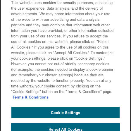
This website uses cookies for security purposes, enhancing
the user experience, data analysis, and the delivery of
advertisements. We may share information about your use
of the website with our advertising and data analysis
partners and they may combine that information with other
田辺社長
information you have provided, or other information collected
from your use of our services. If you refuse to accept the
use of all cookies on this website, please click on "Reject
All Cookies." If you agree to the use of all cookies on this
website, please click on "Accept All Cookies." To customize
your cookie settings, please click on "Cookie Settings."
次のページへ
However, you cannot opt out of strictly necessary cookies
(for example, the cookies needed to display a cookie banner
and remember your chosen settings) because they are
required by the website to function properly. You can at any
前のページへ
time withdraw your cookie consent by clicking on the
"Cookie Settings" button on the "Terms & Conditions" page.
Terms & Conditions
Cookie Settings
三井住友トラストグループ100年史 ホーム
100年史
第２編 - 第１章 - 第２節 １ ステップ１～経営統合 - 初のグループ合同店部
Reject All Cookies