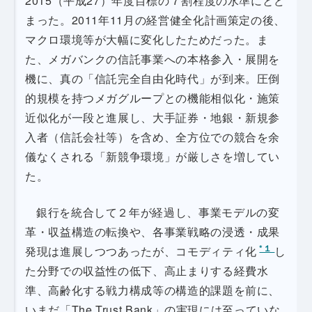
2015（平成27）年度目標の７割程度の水準にとど
まった。2011年11月の経営健全化計画策定の後、
マクロ環境等が大幅に変化したためだった。ま
た、メガバンクの信託事業への本格参入・展開を
機に、真の「信託完全自由化時代」が到来。圧倒
的規模を持つメガグループとの機能相似化・施策
近似化が一段と進展し、大手証券・地銀・新規参
入者（信託会社等）を含め、全方位での競合を余
儀なくされる「新競争環境」が厳しさを増してい
た。
銀行を統合して２年が経過し、事業モデルの変
革・収益構造の転換や、各事業戦略の浸透・成果
*１
発現は進展しつつあったが、コモディティ化
し
た分野での収益性の低下、高止まりする経費水
準、高齢化する戦力構成等の構造的課題を前に、
いまだ「The Trust Bank」の実現には至っていな