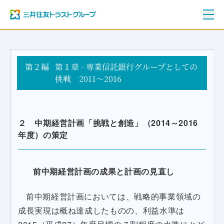
ご挨拶
第２編
三井住友トラストグループ100年史
第１章 - 専業信託銀行グループとしての
資料編
挑戦 2011～2016
年表
２ 中期経営計画「挑戦と創造」（2014～2016
年度）の策定
前中期経営計画の成果と計画の見直し
前中期経営計画においては、戦略的事業領域の
成長実現は概ね達成したものの、利益水準は