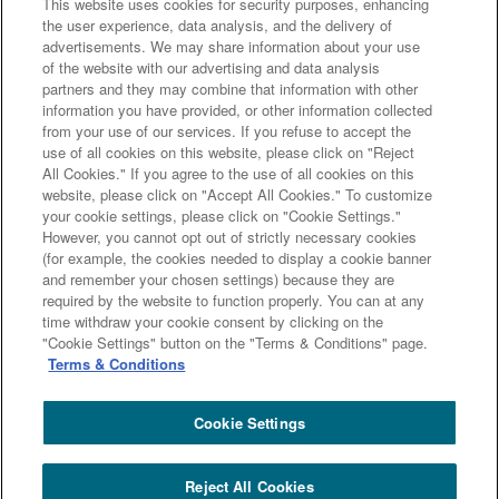
This website uses cookies for security purposes, enhancing
the user experience, data analysis, and the delivery of
advertisements. We may share information about your use
of the website with our advertising and data analysis
partners and they may combine that information with other
中期経営計画（2014～2016年度）のグループ定量目標
information you have provided, or other information collected
from your use of our services. If you refuse to accept the
use of all cookies on this website, please click on "Reject
All Cookies." If you agree to the use of all cookies on this
website, please click on "Accept All Cookies." To customize
your cookie settings, please click on "Cookie Settings."
次のページへ
However, you cannot opt out of strictly necessary cookies
(for example, the cookies needed to display a cookie banner
and remember your chosen settings) because they are
required by the website to function properly. You can at any
前のページへ
time withdraw your cookie consent by clicking on the
"Cookie Settings" button on the "Terms & Conditions" page.
Terms & Conditions
Cookie Settings
三井住友トラストグループ100年史 ホーム
100年史
第２編 - 第１章 - 第３節 ２ 中期経営計画「挑戦と創造」（2014～2016年
Reject All Cookies