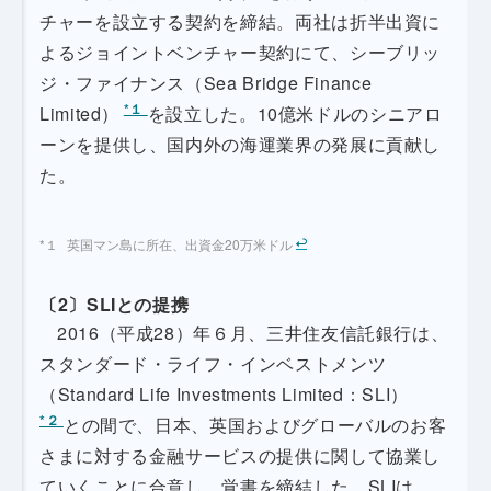
チャーを設立する契約を締結。両社は折半出資に
よるジョイントベンチャー契約にて、シーブリッ
ジ・ファイナンス（Sea Bridge Finance
*１
Limited）
を設立した。10億米ドルのシニアロ
ーンを提供し、国内外の海運業界の発展に貢献し
た。
英国マン島に所在、出資金20万米ドル
〔2〕SLIとの提携
2016（平成28）年６月、三井住友信託銀行は、
スタンダード・ライフ・インベストメンツ
（Standard Life Investments Limited：SLI）
*２
との間で、日本、英国およびグローバルのお客
さまに対する金融サービスの提供に関して協業し
ていくことに合意し、覚書を締結した。SLIは、