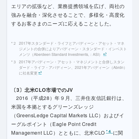
エリアの拡張など、業務提携領域を広げ、両社の
強みを融合・深化させることで、多様化・高度化
するお客さまのニーズに応えることとした。
2017年スタンダード・ライフとアバディーン・アセット・マネ
ジメントの合併によりアバディーン・スタンダード・インベスト
メンツ（Aberdeen Standard Investments,：ASI）
2017年アバディーン・アセット・マネジメントと合併しスタン
ダード・ライフ・アバディーン、2021年アバディーン（Abrdn）
に社名変更
〔3〕北米CLO市場でのJV
2016（平成28）年９月、三井住友信託銀行は、
米国を本拠とするグリーンズレッジ
（GreensLedge Capital Markets LLC）およびイ
ーグルポイント（Eagle Point Credit
*４
Management LLC）とともに、北米CLO
に関