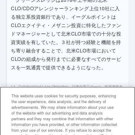
CLO/CDOアレンジャーランキング上位10社に入
る独立系投資銀行であり、イーグルポイントは
CLOエクイティ・メザニン投資に特化したファン
ドマネージャーとして北米CLO市場での十分な投
資実績を有していた。３社が持つ経験と機能を持
ち寄り融合することで、北米CLO市場において
CLOの組成から発行までに必要なすべてのサービ
スを一気通貫で提供できるようになった。
Collateralized Loan Obligation：証券化商品の一つ。投資適格未
満の企業向けシンジケートローン（バンクローン）を担保とし、
This website uses cookies for security purposes, enhancing
証券化の手法で機関投資家から資金調達を行うもので、同ローン
the user experience, data analysis, and the delivery of
市場の過半を超える資金供給を担っているといわれる。
advertisements. We may share information about your use
銀行借入や社債発行などのデットファイナンスと普通株式の発行
of the website with our advertising and data analysis
などのエクイティファイナンスの中間に位置づけられる資金調達
partners and they may combine that information with other
手段
information you have provided, or other information collected
from your use of our services. If you refuse to accept the