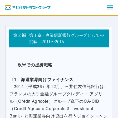
ご挨拶
第２編
三井住友トラストグループ100年史
第１章 - 専業信託銀行グループとしての
資料編
挑戦 2011～2016
年表
欧米での提携戦略
〔1〕海運業界向けファイナンス
2014（平成26）年12月、三井住友信託銀行は、
フランスの大手金融グループクレディ・ アグリコ
ル（Crédit Agricole）グループ傘下のCA-CIB
（Crédit Agricole Corporate & Investment
Bank）と海運業界向け貸出を行うジョイントベン