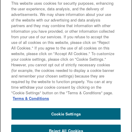
This website uses cookies for security purposes, enhancing
不動産：地域創生、不動産の再生
the user experience, data analysis, and the delivery of
advertisements. We may share information about your use
デジタル化：人工知能、データ社会、次世代
of the website with our advertising and data analysis
partners and they may combine that information with other
ファイナンス
information you have provided, or other information collected
from your use of our services. If you refuse to accept the
use of all cookies on this website, please click on "Reject
All Cookies." If you agree to the use of all cookies on this
website, please click on "Accept All Cookies." To customize
your cookie settings, please click on "Cookie Settings."
However, you cannot opt out of strictly necessary cookies
次のページへ
(for example, the cookies needed to display a cookie banner
and remember your chosen settings) because they are
required by the website to function properly. You can at any
前のページへ
time withdraw your cookie consent by clicking on the
"Cookie Settings" button on the "Terms & Conditions" page.
Terms & Conditions
Cookie Settings
三井住友トラストグループ100年史 ホーム
100年史
第２編 - 第２章 - 第２節 ２ ビジネスモデル改革とグループ再編 - 未来創造
Reject All Cookies