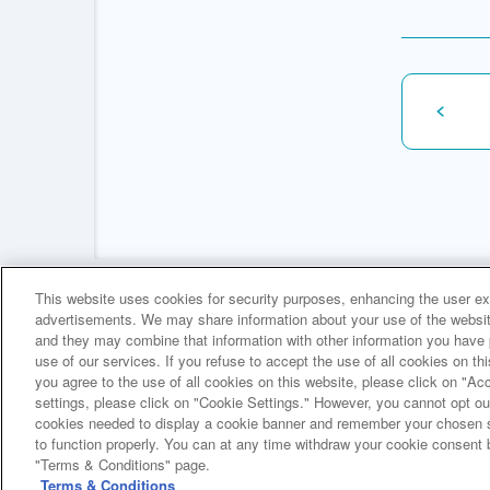
This website uses cookies for security purposes, enhancing the user exp
advertisements. We may share information about your use of the website
and they may combine that information with other information you have p
use of our services. If you refuse to accept the use of all cookies on thi
三井住友トラストグループ100年史 ホーム
100年史
第
you agree to the use of all cookies on this website, please click on "A
settings, please click on "Cookie Settings." However, you cannot opt out
cookies needed to display a cookie banner and remember your chosen se
to function properly. You can at any time withdraw your cookie consent 
"Terms & Conditions" page.
Terms & Conditions