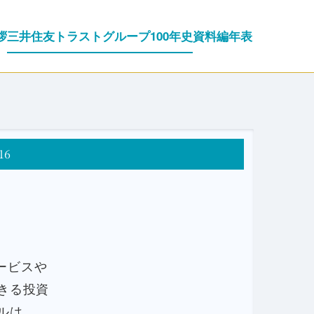
拶
三井住友トラストグループ100年史
資料編
年表
16
ービスや
きる投資
ルは、