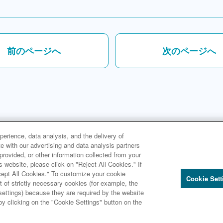
前のページへ
次のページへ
erience, data analysis, and the delivery of
 with our advertising and data analysis partners
rovided, or other information collected from your
s website, please click on "Reject All Cookies." If
２編 - 第１章 - 第４節 ４ 受託事業 - 資産運用業務の動向
ccept All Cookies." To customize your cookie
Cookie Sett
 of strictly necessary cookies (for example, the
ttings) because they are required by the website
by clicking on the "Cookie Settings" button on the
Copyright © Sumitomo Mitsui Trust Group, Inc.