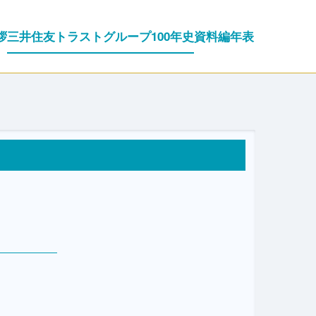
拶
三井住友トラストグループ100年史
資料編
年表