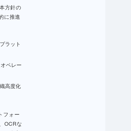
基本方針の
的に推進
プラット
たオペレー
織高度化
トフォー
、OCRな