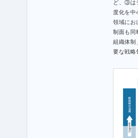
ど、③は
度化を中
領域にお
制面も同
組織体制
要な戦略