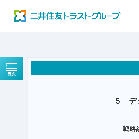
目次
５ デ
戦略