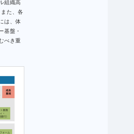
ル組織高
。また、各
には、体
ー基盤・
むべき重