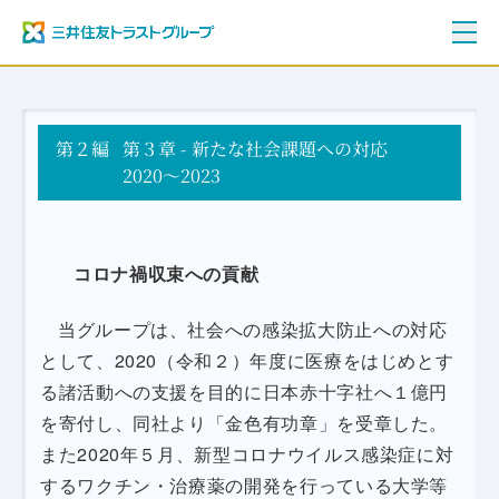
ご挨拶
第２編
三井住友トラストグループ100年史
第３章 - 新たな社会課題への対応
資料編
2020～2023
年表
コロナ禍収束への貢献
当グループは、社会への感染拡大防止への対応
として、2020（令和２）年度に医療をはじめとす
る諸活動への支援を目的に日本赤十字社へ１億円
を寄付し、同社より「金色有功章」を受章した。
また2020年５月、新型コロナウイルス感染症に対
するワクチン・治療薬の開発を行っている大学等