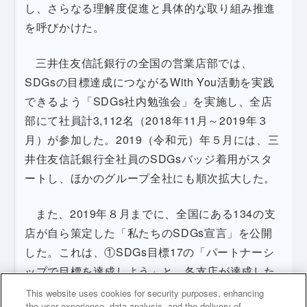
し、さらなる理解度促進と具体的な取り組み推進
を呼びかけた。
三井住友信託銀行の全国の営業店部では、
SDGsの目標達成につながるWith You活動を実践
できるよう「SDGs社内勉強会」を実施し、全店
部にて社員計3,112名（2018年11月～2019年３
月）が参加した。2019（令和元）年５月には、三
井住友信託銀行全社員のSDGsバッジ着用がスタ
ートし、ほかのグループ全社にも順次拡大した。
また、2019年８月までに、全国にある134の支
店が自ら策定した「私たちのSDGs宣言」を公開
した。これは、①SDGs目標17の「パートナーシ
ップで目標を達成しよう」と、各支店が達成した
いと考える２つの目標を達成するためのアクショ
This website uses cookies for security purposes, enhancing
the user experience, data analysis, and the delivery of