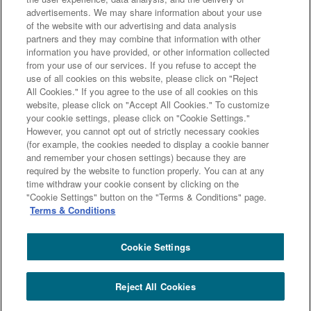
ン、②その達成度合いを計るKPI目標について、
advertisements. We may share information about your use
各支店が自ら策定し実践しようという取り組みだ
of the website with our advertising and data analysis
partners and they may combine that information with other
った。
information you have provided, or other information collected
from your use of our services. If you refuse to accept the
use of all cookies on this website, please click on "Reject
All Cookies." If you agree to the use of all cookies on this
website, please click on "Accept All Cookies." To customize
your cookie settings, please click on "Cookie Settings."
However, you cannot opt out of strictly necessary cookies
次のページへ
(for example, the cookies needed to display a cookie banner
and remember your chosen settings) because they are
required by the website to function properly. You can at any
前のページへ
time withdraw your cookie consent by clicking on the
"Cookie Settings" button on the "Terms & Conditions" page.
Terms & Conditions
Cookie Settings
三井住友トラストグループ100年史 ホーム
100年史
第２編 - 第２章 - 第２節 ５ サステナビリティビジネスの拡大 - 社員への普
Reject All Cookies
及啓発・情報発信～Challenge for SDGs!