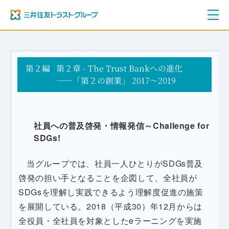
ご挨拶
第２編
三井住友トラストグループ100年史
第２章 - The Trust Bankへの進化
資料編
――「第２の創業」 2017～2019
年表
社員への普及啓発・情報発信～Challenge for
SDGs!
当グループでは、社員一人ひとりがSDGs普及
啓発の担い手となることを企図して、全社員が
SDGsを理解し実践できるよう理解度促進の施策
を展開している。2018（平成30）年12月からは
全役員・全社員を対象としたeラーニングを実施