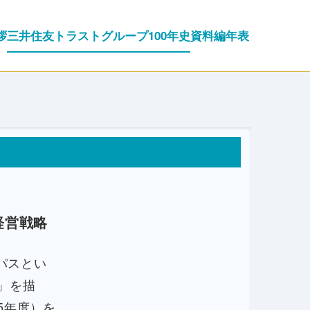
拶
三井住友トラストグループ100年史
資料編
年表
経営戦略
パスとい
」を描
5年度）を