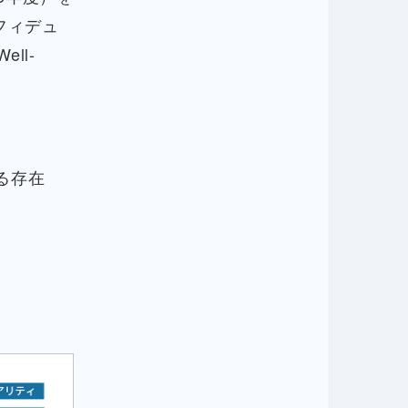
フィデュ
ll-
る存在