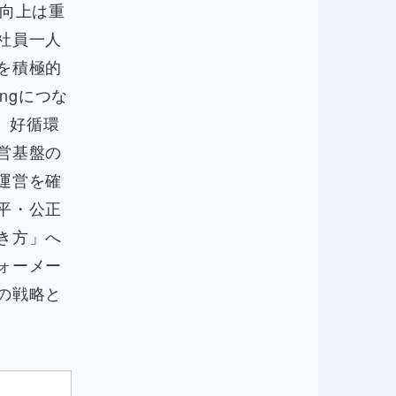
の向上は重
社員一人
を積極的
ingにつな
る、好循環
営基盤の
運営を確
平・公正
き方」へ
ォーメー
の戦略と