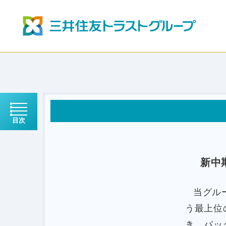
目次
新中
当グル
う最上位
き、バッ