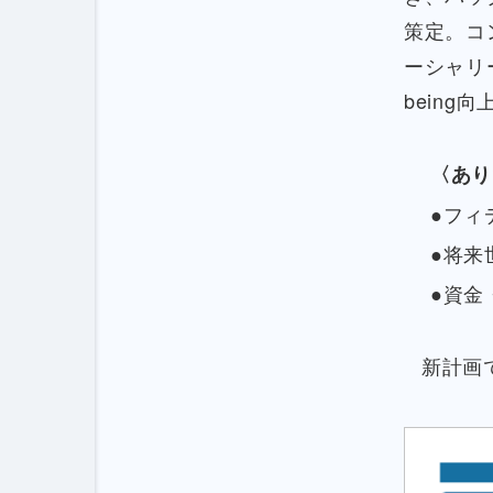
策定。コ
ーシャリ
being
〈あり
●フィ
●将来
●資金
新計画