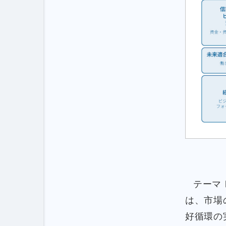
テーマ
は、市場
好循環の