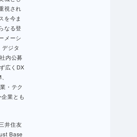
重視され
スを今ま
らなる登
ーメーシ
、デジタ
、社内公募
ず広くDX
M、
企業・テク
海外企業とも
、三井住友
 Base