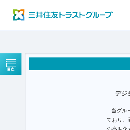
目次
デジタ
当グル
ており、
の高度化