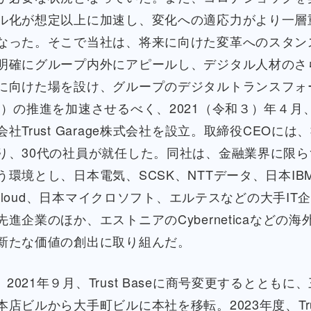
ル化が想定以上に加速し、変化への適応力がより一層
なった。そこで当社は、将来に向けた変革へのスタン
明確にグループ内外にアピールし、デジタル人材のさ
に向けた場を設け、グループのデジタルトランスフォ
X）の推進を加速させるべく、2021（令和３）年４月
社Trust Garage株式会社を設立。取締役CEOには
り、30代の社員が就任した。同社は、金融業界に限ら
う環境とし、日本電気、SCSK、NTTデータ、日本IB
e Cloud、日本マイクロソフト、エルテスなどの大手IT
進企業のほか、エストニアのCyberneticaなどの
新たな価値の創出に取り組んだ。
2021年９月、Trust Baseに商号変更するとともに
店ビルから大手町ビルに本社を移転。2023年度、Trust