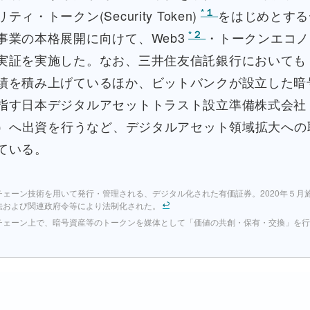
*１
ィ・トークン(Security Token)
をはじめとする
*２
事業の本格展開に向けて、Web3
・トークンエコノ
実証を実施した。なお、三井住友信託銀行においても
績を積み上げているほか、ビットバンクが設立した暗
指す日本デジタルアセットトラスト設立準備株式会社
AT）へ出資を行うなど、デジタルアセット領域拡大への
ている。
チェーン技術を用いて発行・管理される、デジタル化された有価証券。2020年５月
法および関連政府令等により法制化された。
チェーン上で、暗号資産等のトークンを媒体として「価値の共創・保有・交換」を