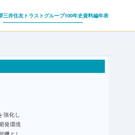
拶
三井住友トラストグループ100年史
資料編
年表
を強化し
開発環境
契機とし