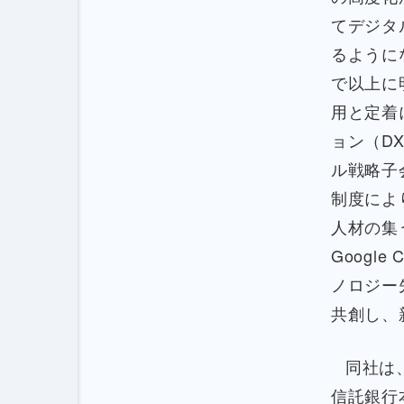
てデジタ
るように
で以上に
用と定着
ョン（D
ル戦略子会
制度によ
人材の集
Googl
ノロジー先
共創し、
同社は、
信託銀行本