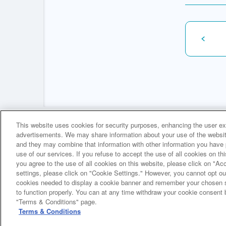
This website uses cookies for security purposes, enhancing the user exp
advertisements. We may share information about your use of the website
and they may combine that information with other information you have p
use of our services. If you refuse to accept the use of all cookies on thi
三井住友トラストグループ100年史 ホーム
100年史
第
you agree to the use of all cookies on this website, please click on "A
settings, please click on "Cookie Settings." However, you cannot opt out
cookies needed to display a cookie banner and remember your chosen se
to function properly. You can at any time withdraw your cookie consent 
"Terms & Conditions" page.
Terms & Conditions