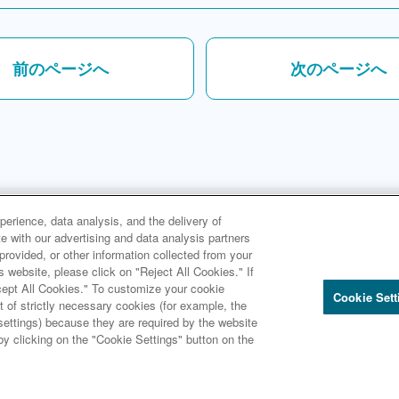
前のページへ
次のページへ
erience, data analysis, and the delivery of
 with our advertising and data analysis partners
rovided, or other information collected from your
s website, please click on "Reject All Cookies." If
２編 - 第３章 - 第２節 ５ デジタル戦略 - デジタル戦略子会社Trust Ba
ccept All Cookies." To customize your cookie
Cookie Sett
 of strictly necessary cookies (for example, the
ttings) because they are required by the website
by clicking on the "Cookie Settings" button on the
Copyright © Sumitomo Mitsui Trust Group, Inc.