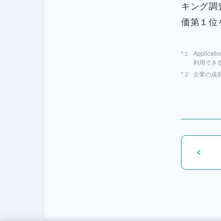
キング調
価第１位
Applic
利用でき
企業の成