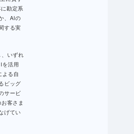
年に勘定系
、AIの
関する実
し、いずれ
Iを活用
による自
るビッグ
のサービ
のお客さま
なげてい