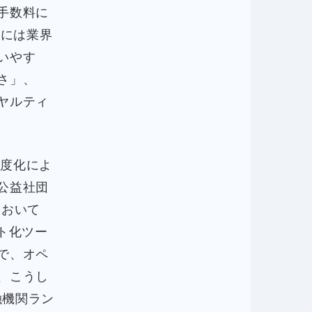
手数料に
年には業界
いやす
さ」、
ヤルティ
高度化によ
公益社団
において
ト化ツー
で、オペ
、こうし
融機関ラン