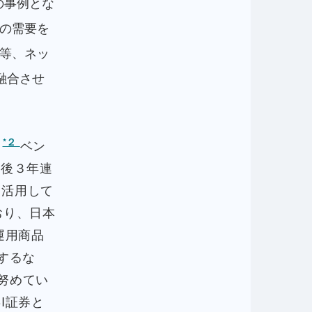
の事例とな
の需要を
等、ネッ
融合させ
*２
ベン
以後３年連
て活用して
おり、日本
運用商品
するな
努めてい
I証券と