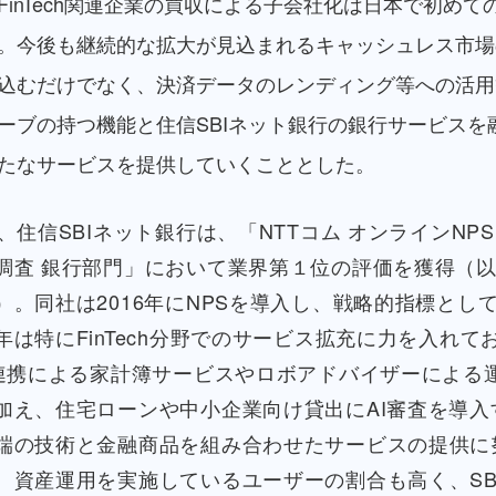
FinTech関連企業の買収による子会社化は日本で初めて
。今後も継続的な拡大が見込まれるキャッシュレス市場
込むだけでなく、決済データのレンディング等への活用
ーブの持つ機能と住信SBIネット銀行の銀行サービスを
たなサービスを提供していくこととした。
年、住信SBIネット銀行は、「NTTコム オンラインNPS
調査 銀行部門」において業界第１位の評価を獲得（
）。同社は2016年にNPSを導入し、戦略的指標とし
年は特にFinTech分野でのサービス拡充に力を入れて
I連携による家計簿サービスやロボアドバイザーによる
加え、住宅ローンや中小企業向け貸出にAI審査を導入
端の技術と金融商品を組み合わせたサービスの提供に
、資産運用を実施しているユーザーの割合も高く、SB