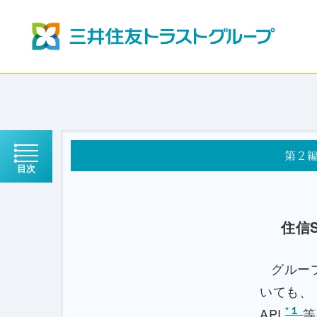
第２
目次
住信
グループ
いても、
*１
API
等