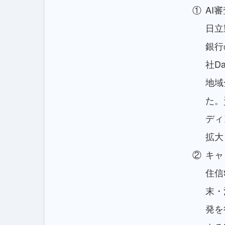
AI
日立
銀行
社D
地域
た。
ディ
拡大
キャ
住信
末・
発を