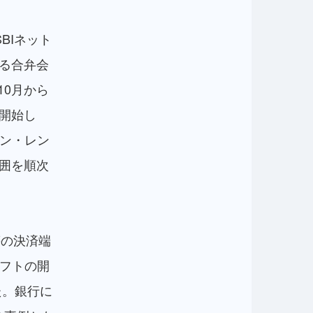
BIネット
する合弁会
年10月から
開始し
ン・レン
範囲を順次
等の決済端
フトの開
た。銀行に