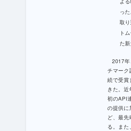
よる
った
取り
トム
た新
2017
チマーク
続で受賞
きた。近
初のAP
の提供に
ど、最先
る。また