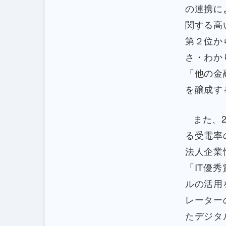
の連携に
関する高
第２位か
さ・わか
「他の金
を醸成す
また、
る受電率
法人企業
「IT優
ルの活用
レーター
たデジタ