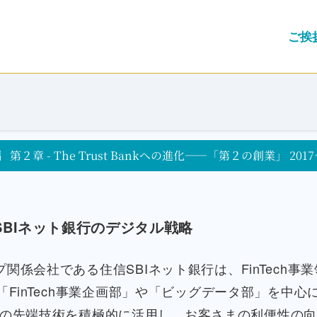
ご挨
編
第２章 - The Trust Bankへの進化――「第２の創業」 2017
SBIネット銀行のデジタル戦略
関係会社である住信SBIネット銀行は、FinTech事
「FinTech事業企画部」や「ビッグデータ部」を中心に
の先端技術を積極的に活用し、お客さまの利便性の