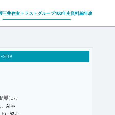
拶
三井住友トラストグループ100年史
資料編
年表
～2019
業領域にお
、AIや
向上に資す