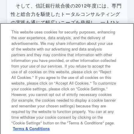
そして、信託銀行統合後の2012年度には、専門
性と総合力を駆使したトータルコンサルティング
の実践を通じて幅広いニーズを発掘し、一人ひと
りのライフステージを捉えた商品・サービスを提
This website uses cookies for security purposes, enhancing
the user experience, data analysis, and the delivery of
供して、「資産運用・資産管理のメインバンク」
advertisements. We may share information about your use
となることを目指す姿と位置づけ、次のとおりさ
of the website with our advertising and data analysis
partners and they may combine that information with other
まざまな施策を推進した。
information you have provided, or other information collected
from your use of our services. If you refuse to accept the
use of all cookies on this website, please click on "Reject
All Cookies." If you agree to the use of all cookies on this
website, please click on "Accept All Cookies." To customize
your cookie settings, please click on "Cookie Settings."
However, you cannot opt out of strictly necessary cookies
次のページへ
(for example, the cookies needed to display a cookie banner
and remember your chosen settings) because they are
required by the website to function properly. You can at any
前のページへ
time withdraw your cookie consent by clicking on the
"Cookie Settings" button on the "Terms & Conditions" page.
Terms & Conditions