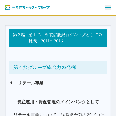
ご挨拶
第２編
三井住友トラストグループ100年史
第１章 - 専業信託銀行グループとしての
資料編
挑戦 2011～2016
年表
第４節
グループ総合力の発揮
１ リテール事業
資産運用・資産管理のメインバンクとして
リテール事業について、経営統合前の2010（平