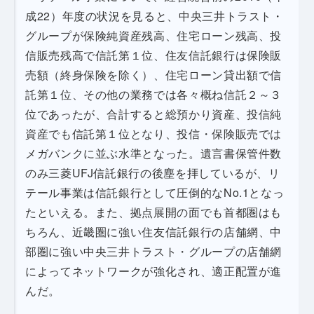
成22）年度の状況を見ると、中央三井トラスト・
グループが保険純資産残高、住宅ローン残高、投
信販売残高で信託第１位、住友信託銀行は保険販
売額（終身保険を除く）、住宅ローン貸出額で信
託第１位、その他の業務では各々概ね信託２～３
位であったが、合計すると総預かり資産、投信純
資産でも信託第１位となり、投信・保険販売では
メガバンクに並ぶ水準となった。遺言書保管件数
のみ三菱UFJ信託銀行の後塵を拝しているが、リ
テール事業は信託銀行として圧倒的なNo.1となっ
たといえる。また、拠点展開の面でも首都圏はも
ちろん、近畿圏に強い住友信託銀行の店舗網、中
部圏に強い中央三井トラスト・グループの店舗網
によってネットワークが強化され、適正配置が進
んだ。