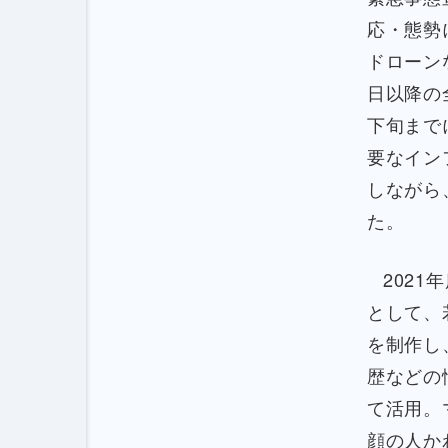
応・態勢
ドローン
日以降の
下旬まで
要なイン
しながら
た。
202
として、
を制作し
歴などの
て活用。
顔の人か