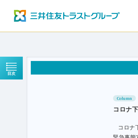
目次
Column
コロナ
コロナ
緊急事態