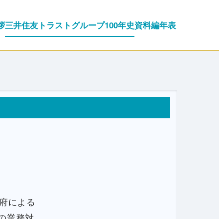
拶
三井住友トラストグループ100年史
資料編
年表
政府による
の業務対