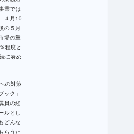
事業では
４月10
後の５月
市場の重
％程度と
続に努め
少への対策
ブック」
属員の経
ールとし
もどんな
もらうた