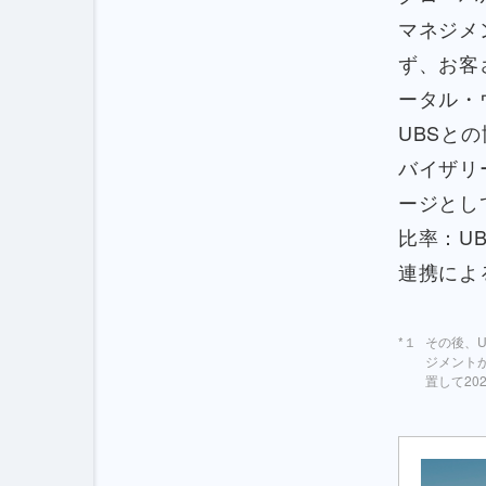
マネジメ
ず、お客
ータル・
UBSとの
バイザリ
ージとして
比率：U
連携によ
その後、U
ジメント
置して20