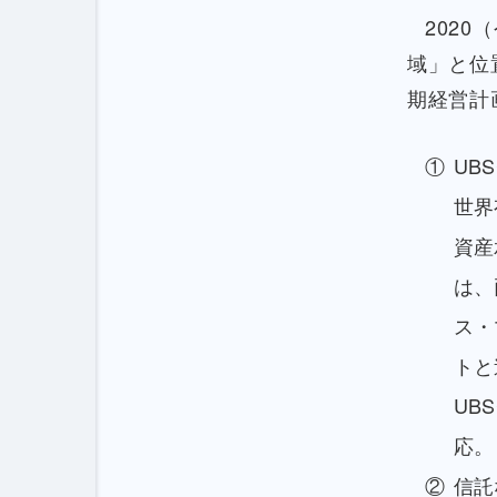
202
域」と位
期経営計
UB
世界
資産
は、
ス・
トと
UB
応。
信託