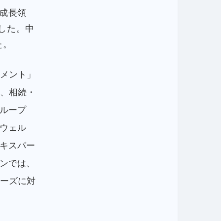
新成長領
した。中
た。
ジメント」
と、相続・
ループ
ウェル
キスパー
ンでは、
ニーズに対