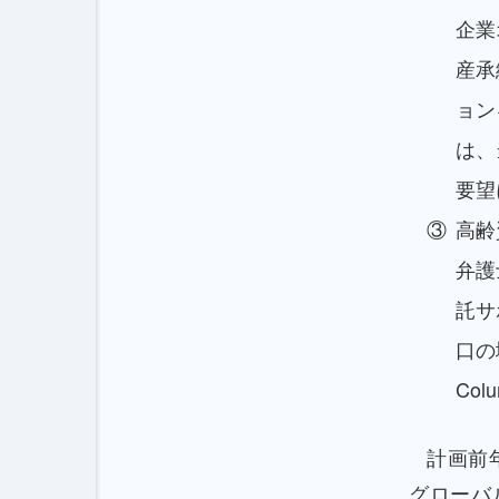
企業
産承
ョン
は、
要望
高齢
弁護
託サ
口の
Col
計画前
グローバ