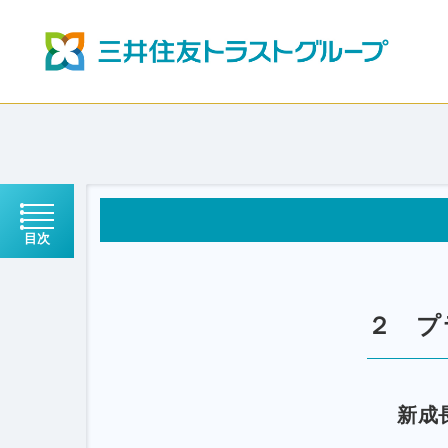
目次
２ プ
新成