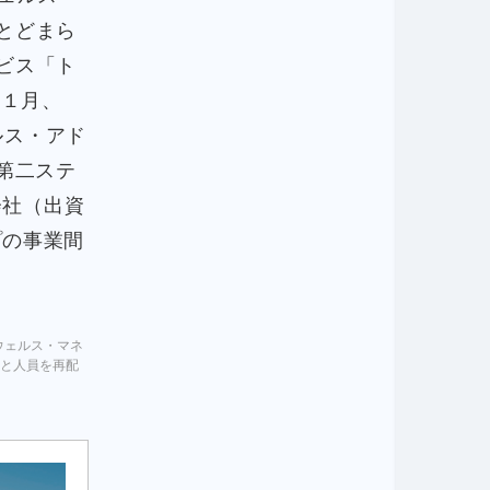
とどまら
ビス「ト
年１月、
ェルス・アド
の第二ステ
会社（出資
プの事業間
Tウェルス・マネ
と人員を再配