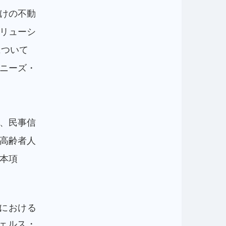
けの不動
リューシ
について
ニーズ・
、民事信
高齢者人
本項
野における
ェルス・