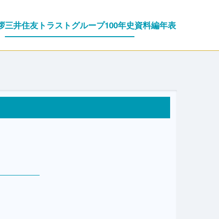
拶
三井住友トラストグループ100年史
資料編
年表