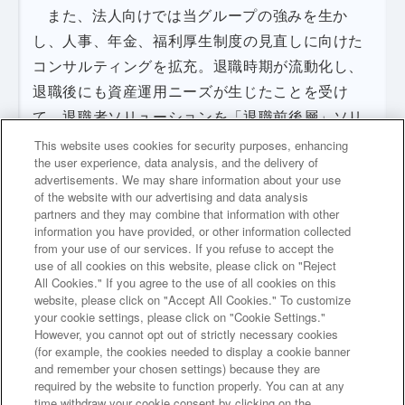
また、法人向けでは当グループの強みを生か
し、人事、年金、福利厚生制度の見直しに向けた
コンサルティングを拡充。退職時期が流動化し、
退職後にも資産運用ニーズが生じたことを受け
て、退職者ソリューションを「退職前後層」ソリ
ューションへと拡大し、退職金の安定的運用を目
This website uses cookies for security purposes, enhancing
the user experience, data analysis, and the delivery of
的とした新たな積立運用商品や企業型から個人型
advertisements. We may share information about your use
への年金移行サポートなど、商品・サービスの強
of the website with our advertising and data analysis
partners and they may combine that information with other
化を進めた。
information you have provided, or other information collected
from your use of our services. If you refuse to accept the
use of all cookies on this website, please click on "Reject
All Cookies." If you agree to the use of all cookies on this
website, please click on "Accept All Cookies." To customize
your cookie settings, please click on "Cookie Settings."
However, you cannot opt out of strictly necessary cookies
次のページへ
(for example, the cookies needed to display a cookie banner
and remember your chosen settings) because they are
required by the website to function properly. You can at any
前のページへ
time withdraw your cookie consent by clicking on the