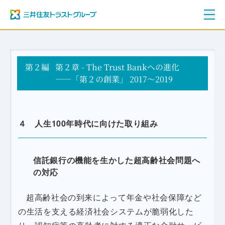
ご挨拶
第２編
三井住友トラストグループ100年史
第２章 - The Trust Bankへの進化
資料編
――「第２の創業」 2017～2019
年表
４ 人生100年時代に向けた取り組み
信託銀行の機能を生かした超高齢社会問題へ
の対応
超高齢社会の到来によって年金や社会保障など
の生活を支える経済社会システムが脆弱化した