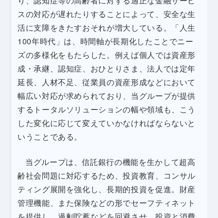
り、認知症等の高齢者に対する適正な金融サービ
スの対応が遅れたりすることによって、安全な生
活に支障をきたすおそれが増大している。「人生
100年時代」は、時間軸が長期化したことでニー
ズの多様化をもたらした。例えば個人では資産形
成・承継、認知症、おひとりさま、法人では定年
延長、人材不足、従業員の資産形成などにおいて
幅広い対応が求められており、当グループが提供
するトータルソリューションの幅や領域も、こう
した変化に応じて変えていかなければならないと
いうことである。
当グループは、信託銀行の機能を生かして超高
齢社会問題に対応するため、投資教育、コンサル
ティング展開を強化し、長期的投資を促進。財産
管理機能、また保険などの形でセーフティネット
を提供し、過剰貯蓄などを回避させ、投資と消費