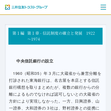
ご挨拶
第１編
三井住友トラストグループ100年史
第１章 - 信託制度の確立と発展 1922
資料編
～1974
年表
中央信託銀行の設立
1960（昭和35）年３月に大蔵省から兼営分離を
打診された東海銀行は、名古屋を本店とする信託
銀行構想を取りまとめたが、複数の銀行からの分
離によるものでなければ認可しないとの大蔵省の
方針により実現しなかった。一方、日興證券、山
一證券、大和證券の３社は、野村證券との提携に