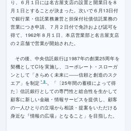
り、６月１日には名古屋支店の設置と開業日を８
月１日とすることが決まった。次いで６月13日付
で銀行業・信託業務兼営と担保付社債信託業務の
営業につき申請、７月２日付で免許および認可を
得て、1962年８月１日、本店営業部と名古屋支店
の２店舗で営業が開始された。
その後、中央信託銀行は1987年の創業25周年を
契機としてCIを実施し、コーポレート・スローガ
ンとして「きらめく未来に――信頼と創造のスク
*３
エア」を制定
。「〔25年間の蓄積によって得
た〕信託銀行としての専門性と総合性を生かして
顧客に新しい金融・情報サービスを提供し、顧客
の一人ひとりの立場から相談・提案をいただける
身近な『情報の広場』となること」を目指した。