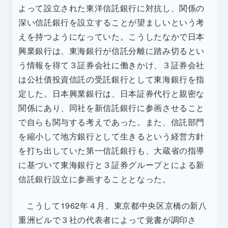
よって設立された東洋信託銀行に対抗し、関係の
深い信託銀行を設立することが望ましいという考
えを持つようになっていた。こうしたなかで日本
興業銀行は、東海銀行が信託分離に踏み切るとい
う情報を得て３証券会社に働きかけ、３証券会社
は公社債投資信託の受託銀行として東海銀行を指
定した。日本興業銀行は、日本証券代行と親密な
関係にあり、同社を新信託銀行に参画させること
で自らも関与する考えであった。また、信託部門
を縮小して地方銀行として生きるという経営方針
を打ち出していた第一信託銀行も、大蔵省の指導
に基づいて東海銀行と３証券グループとによる新
信託銀行設立に参画することとなった。
こうして1962年４月、東京都中央区京橋の新八
重洲ビルで３社の代表者によって覚書が調印さ