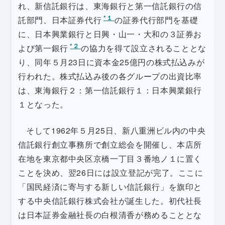
れ、新信託銀行は、東海銀行と第一信託銀行の信
*１
託部門、日本証券代行
の証券代行部門を基礎
に、日本興業銀行と日興・山一・大和の３証券お
*２
よび第一銀行
の協力を得て設立されることとな
り、同年５月23日に資本金25億円の株式払込みが
行われた。株式払込み後の各グループの出資比率
は、東海銀行２：第一信託銀行１：日本興業銀行
１となった。
そして1962年５月25日、新八重洲ビル内の中央
信託銀行創立事務所で創立総会を開催し、本店所
在地を東京都中央区京橋一丁目３番地ノ１に置く
ことを決め、翌26日には設立登記が完了。ここに
「国民経済に寄与する新しい信託銀行」を旗印と
する中央信託銀行株式会社が誕生した。初代社長
は日本証券金融社長の白根清香が務めることとな