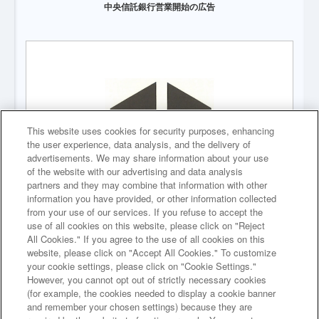
中央信託銀行営業開始の広告
This website uses cookies for security purposes, enhancing
the user experience, data analysis, and the delivery of
advertisements. We may share information about your use
of the website with our advertising and data analysis
partners and they may combine that information with other
information you have provided, or other information collected
中央信託銀行創業当初の社章 中央・中正・中庸の「中」を表現
from your use of our services. If you refuse to accept the
use of all cookies on this website, please click on "Reject
All Cookies." If you agree to the use of all cookies on this
website, please click on "Accept All Cookies." To customize
your cookie settings, please click on "Cookie Settings."
However, you cannot opt out of strictly necessary cookies
次のページへ
(for example, the cookies needed to display a cookie banner
and remember your chosen settings) because they are