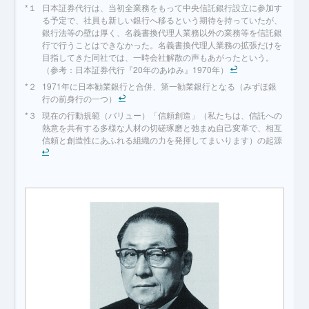
日本証券代行は、当初全業務をもって中央信託銀行設立に参加す
る予定で、社員も新しい銀行へ移るという期待を持っていたが、
銀行法等の壁は厚く、名義書換代理人業務以外の業務等を信託銀
行で行うことはできなかった。名義書換代理人業務の拡張だけを
目指してきた同社では、一時会社解散の声もあがったという。
（参考：日本証券代行『20年のあゆみ』1970年）
1971年に日本勧業銀行と合併、第一勧業銀行となる（みずほ銀
行の前身行の一つ）
現在の行動規範（バリュー）「信頼創造」（私たちは、信託への
熱意を共有する多様な人材の切磋琢磨と弛まぬ自己変革で、相互
信頼と創造性にあふれる組織の力を発揮してまいります）の起源