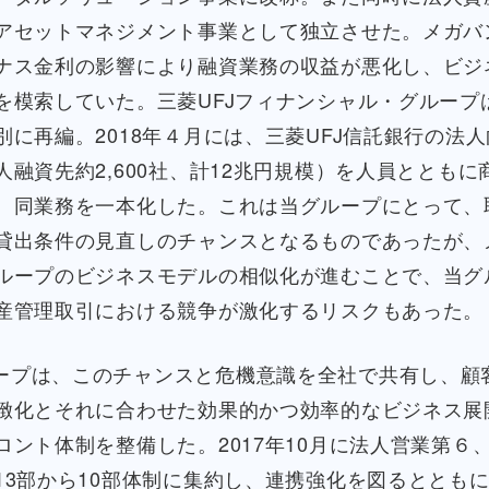
アセットマネジメント事業として独立させた。メガバ
ナス金利の影響により融資業務の収益が悪化し、ビジ
を模索していた。三菱UFJフィナンシャル・グループ
別に再編。2018年４月には、三菱UFJ信託銀行の法
人融資先約2,600社、計12兆円規模）を人員とともに
、同業務を一本化した。これは当グループにとって、
貸出条件の見直しのチャンスとなるものであったが、
ループのビジネスモデルの相似化が進むことで、当グ
産管理取引における競争が激化するリスクもあった。
ープは、このチャンスと危機意識を全社で共有し、顧
緻化とそれに合わせた効果的かつ効率的なビジネス展
ロント体制を整備した。2017年10月に法人営業第６、
13部から10部体制に集約し、連携強化を図るととも