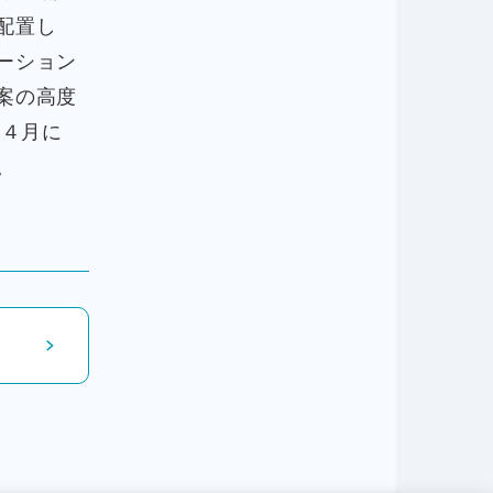
配置し
ーション
案の高度
年４月に
。