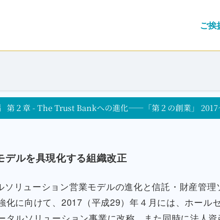
ご挨
編
第２章 - The Trust Bankへの進化――「第２の創業」 2017
モデルを具現化する組織改正
ルソリューション営業モデルの進化と信託・財産管理
強化に向けて、2017（平成29）年４月には、ホール
ータルソリューション事業に改称。また同時に法人資