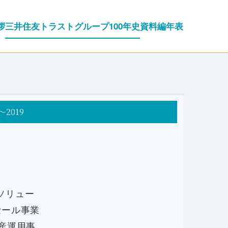
拶
三井住友トラストグループ100年史
資料編
年表
～2019
ソリュー
セール事業
産運用事