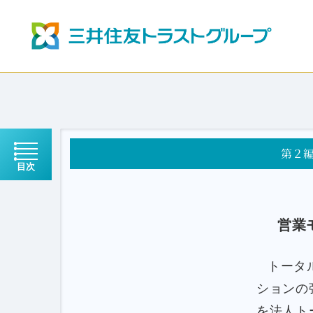
第２
目次
営業
トータ
ションの
を法人ト