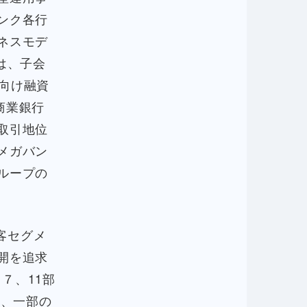
ンク各行
ネスモデ
は、子会
人向け融資
商業銀行
取引地位
メガバン
ループの
客セグメ
開を追求
７、11部
に、一部の