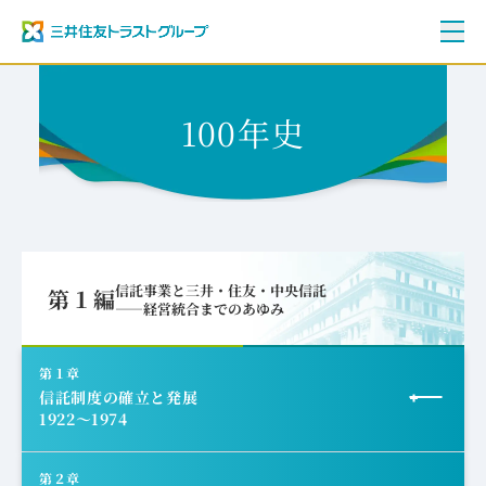
ご挨拶
100年史
三井住友トラストグループ100年史
資料編
年表
信託事業と三井・住友・中央信託
第１編
――経営統合までのあゆみ
第１章
信託制度の確立と発展
1922～1974
１
草創期の信託事業
第２章