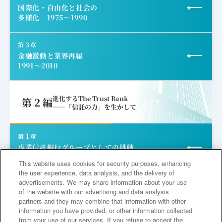
国際化・自由化と社会の
多様化 1975～1990
「信託」の輸入と信託業の始まり
２
戦時体制下の日本と信託業界
信託預金の創案と特殊銀行
証券業務への進出と信託会社の地位向上
１
安定成長への移行と国際化
第３章
３
戦争の終結と敗戦直後の苦境
金融激動と業界再編
「信託法」「信託業法」の制定
金銭信託の長短分離（長短二本立て制の採用）
1991～2010
安定成長への移行と「２つのコクサイ化」
戦後混乱期の経済・金融
２
顧客ニーズと業務の多様化
４
信託銀行としての再スタート
三井信託の設立
不動産業務と分譲事業
公益信託の取り組み
財閥解体とその影響
遺言信託の開始
１
バブル崩壊と金融システム不安
再建整備計画の認可と社名変更
３
バブル経済の発生と業務拡大
５
高度成長期の発展
進化するThe Trust Bank
第２編
住友信託の設立
戦時体制と経済統制
――「信託の力」を生かして
「ビッグ」の登場と資金量の増大
戦時金融の清算
財務コンサルタントの誕生
銀行業務の開始
バブル崩壊と金融経済対策
バブル経済下の大型景気
２
平成不況下の信託銀行ビジネス
高度経済成長の到来
４
金融自由化と金融革新の萌芽
三井家・住友家と信託会社
支店の増設
戦時補償打ち切りと新旧勘定の分離
ファンド・トラストの開発
金銭信託の回復と預金の増加
阪神・淡路大震災
第１章
地価・株価の高騰
時代の要請に応えて
与信業務の変貌
金融自由化、国際化の進展
３
金融システム改革と金融再編
金銭信託の飛躍的発展
専業信託銀行グループとしての挑戦
資金運用の狭隘化
自立への模索と新業務の検討
いまも力を発揮する住友銀行からの営業譲
「三井」「住友」への社名復帰
2011～2016
平成不況下の金融業界
土地信託の発展と再開発事業
Column
証券代行業務への進出
住宅ローンの完全自由化
マーケット資金事業の発展
This website uses cookies for security purposes, enhancing
渡店
信託業の不振と昭和恐慌
日本版ビッグバン
４
構造改革と金融再生プログラム
金融統制の強化と「兼営法」
the user experience, data analysis, and the delivery of
住友信託と住友銀行との合併話
証券投資信託制度の確立
金融の自由化と金融制度改革への対応
中央信託銀行の上場
Column
金融機関の分野規制と長短分離
資産流動化業務への積極的取り組み
advertisements. We may share information about your use
証券代行ニーズヘの対応
第１節
世界金融危機後の金融市場
第２章
三井本館、住友ビルの完成と保管業務
金融機関の破綻と金融危機
戦時体制下の諸業務
構造改革と景気回復
of the website with our advertising and data analysis
５
新時代の信託事業の萌芽
信託の独立経営と３社連合
The Trust Bankへの進化――
貸付信託の創設
partners and they may combine that information with other
中央信託銀行の設立
海外事業の拡大と縮小
企業年金への他業態参入と体制強化
「第２の創業」 2017～2019
中央信託銀行による北海道拓殖銀行本州地区の営業譲
草創期の経営陣と社会への想い
Topic
第２節
information you have provided, or other information collected
１
中央三井信託銀行および三井トラスト・ホールディン
平成不況からの回復
三井住友トラスト・グループの誕生
日本版マスタートラストの導入
三井信託の「組合新春いろはがるた」
Column
６
受
リーマン・ショックと信託業界
貸付信託の運用
from your use of our services. If you refuse to accept the
グスの発足