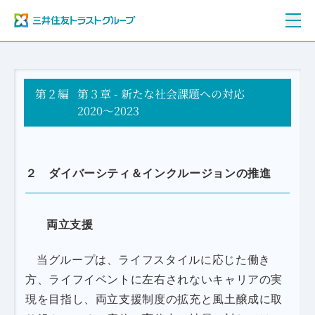
ご挨拶
第２編
三井住友トラストグループ100年史
第３章 - 新たな社会課題への対応
資料編
2020～2023
年表
２ ダイバーシティ＆インクルージョンの推進
両立支援
当グループは、ライフスタイルに応じた働き
方、ライフイベントに左右されないキャリアの実
現を目指し、両立支援制度の拡充と風土醸成に取