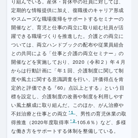
り組んでいる。産休・育休中の社員に対しては、
定期的な情報提供に加え、復職後のキャリア形成
やスムーズな職場復帰をサポートするセミナーの
開催など、育児と仕事の両立に取り組む社員が活
躍できる職場づくりを推進した。介護との両立に
ついては、両立ハンドブックの配布や従業員組合
との共同による「仕事と介護の両立セミナー」の
開催などを実施しており、2020（令和２）年４月
からは行動計画に「年１回、介護制度に関して制
度や風土に関する意識調査を行い、評価得点を肯
定的と評価できる『60』点以上とする」という目
標を設定し、介護制度の改善や制度を利用しやす
い風土醸成に取り組んだ。このほか、がん治療や
*１
不妊治療と仕事との両立
、男性の育児休業の取
*２
得推進（2020年度取得率
105.6％）など、多様
な働き方をサポートする体制を整備している。