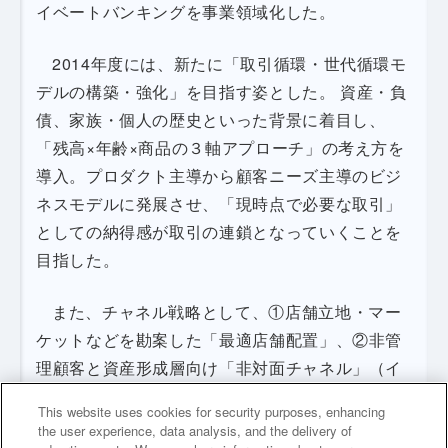
イベートバンキングを事業領域化した。
2014年度には、新たに「取引循環・世代循環モ
デルの構築・強化」を目指す姿とした。 資産・負
債、家族・個人の歴史といった背景に着目し、
「残高×年齢×商品の３軸アプローチ」の考え方を
導入。プロダクト主導から顧客ニーズ主導のビジ
ネスモデルに発展させ、「現時点で必要な取引」
としての納得感が取引の連鎖となっていくことを
目指した。
また、チャネル戦略として、①店舗立地・マー
ケットなどを勘案した「最適店舗配置」、②非管
理顧客と資産形成層向け「非対面チャネル」（イ
ンターネットバンキング、テレホンバンキング）
This website uses cookies for security purposes, enhancing
の強化を推進。さらに、資産形成層へのアプロー
the user experience, data analysis, and the delivery of