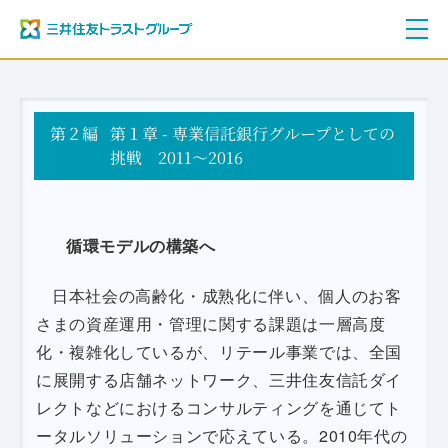
ご挨拶
第２編
三井住友トラストグループ100年史
第１章 - 専業信託銀行グループとしての
資料編
挑戦 2011～2016
年表
循環モデルの構築へ
日本社会の高齢化・成熟化に伴い、個人のお客
さまの資産運用・管理に関する課題は一層高度
化・複雑化しているが、リテール事業では、全国
に展開する店舗ネットワーク、三井住友信託ダイ
レクトなどにおけるコンサルティングを通じてト
ータルソリューションで応えている。2010年代の