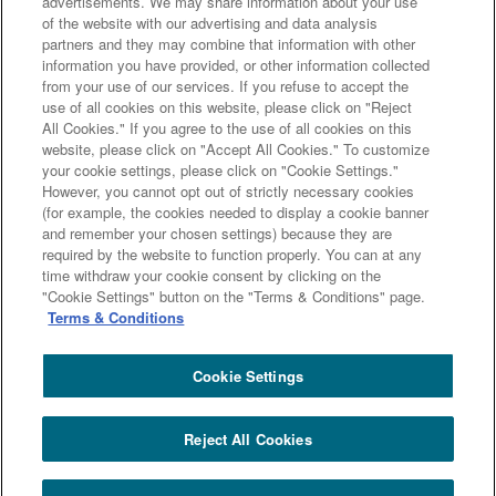
チ強化を目的とする「福利厚生ソリューションプ
advertisements. We may share information about your use
of the website with our advertising and data analysis
ロジェクトチーム」を立ち上げて職域の事業領域
partners and they may combine that information with other
化を展望するなど、収益極大化策を実践した。
information you have provided, or other information collected
from your use of our services. If you refuse to accept the
use of all cookies on this website, please click on "Reject
All Cookies." If you agree to the use of all cookies on this
website, please click on "Accept All Cookies." To customize
your cookie settings, please click on "Cookie Settings."
However, you cannot opt out of strictly necessary cookies
次のページへ
(for example, the cookies needed to display a cookie banner
and remember your chosen settings) because they are
required by the website to function properly. You can at any
time withdraw your cookie consent by clicking on the
前のページへ
"Cookie Settings" button on the "Terms & Conditions" page.
Terms & Conditions
Cookie Settings
三井住友トラストグループ100年史 ホーム
100年史
Reject All Cookies
第２編 - 第１章 - 第４節 １ リテール事業 - 循環モデルの構築へ