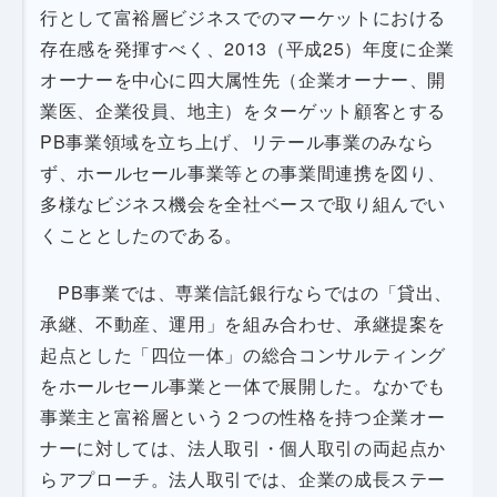
行として富裕層ビジネスでのマーケットにおける
存在感を発揮すべく、2013（平成25）年度に企業
オーナーを中心に四大属性先（企業オーナー、開
業医、企業役員、地主）をターゲット顧客とする
PB事業領域を立ち上げ、リテール事業のみなら
ず、ホールセール事業等との事業間連携を図り、
多様なビジネス機会を全社ベースで取り組んでい
くこととしたのである。
PB事業では、専業信託銀行ならではの「貸出、
承継、不動産、運用」を組み合わせ、承継提案を
起点とした「四位一体」の総合コンサルティング
をホールセール事業と一体で展開した。なかでも
事業主と富裕層という２つの性格を持つ企業オー
ナーに対しては、法人取引・個人取引の両起点か
らアプローチ。法人取引では、企業の成長ステー