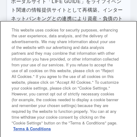
ポータルサイト「LIFE GUIDE」をライフイベン
ト関連の情報提供サイトとして再構築。インター
ネットバンキングとの連携により資産・負債のト
ータル管理機能を備え、お客さまのライフプラン
This website uses cookies for security purposes, enhancing
サポートに関する機能強化を図った。
the user experience, data analysis, and the delivery of
advertisements. We may share information about your use
of the website with our advertising and data analysis
partners and they may combine that information with other
2000年６月、テレフォンバンクサービスにインターネットバン
information you have provided, or other information collected
クサービスを加えた「住友信託ダイレクト」を開始
from your use of our services. If you refuse to accept the
use of all cookies on this website, please click on "Reject
All Cookies." If you agree to the use of all cookies on this
website, please click on "Accept All Cookies." To customize
your cookie settings, please click on "Cookie Settings."
However, you cannot opt out of strictly necessary cookies
次のページへ
(for example, the cookies needed to display a cookie banner
and remember your chosen settings) because they are
required by the website to function properly. You can at any
time withdraw your cookie consent by clicking on the
前のページへ
"Cookie Settings" button on the "Terms & Conditions" page.
Terms & Conditions