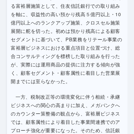
る富裕層施策として、住友信託銀行での取り組み
を軸に、収益性の高い預かり残高５億円以上・10
億円以上へのランクアップ施策、クロスセル施策
展開に舵を切った。初めは預かり残高による顧客
セグメントに基づいて、PB業務をリテール事業の
富裕層ビジネスにおける重点項目と位置づけ、総
合コンサルティングを標榜した取り組みを行った
が、実際には運用商品の提供に注力する傾向が強
く、顧客セグメント・顧客属性に着目した営業展
開までには至らなかった。
一方、税制改正等の環境変化に伴う相続・承継
ビジネスへの関心の高まりに加え、メガバンクへ
のカウンター策整備の観点から、富裕層ビジネス
では、顧客属性により着目した事業間連携でのア
プローチ強化が重要になった。そのため、信託銀