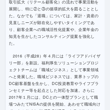
取引拡大（リテール顧客化）の流れで事業活動を
展開し、特に②と③の循環的拡大を図ることとし
た。なかでも「退職」については、家計・資産の
見直しニーズが顕在化しやすいタイミングであ
り、顧客企業への職域活性化提案や、企業年金の
知見を生かしたコンサルティング提案を強化し
た。
2016（平成28）年４月には「ライフアドバイザ
リー部」を新設。福利厚生ソリューションプロジ
ェクトチームは「職域ビジネス」として事業領域
へと発展した。職域ビジネスでは、業界トップの
DC顧客基盤を生かし、DC投資教育やライフプラ
ンセミナー等を起点とした対応を加速。さらに
2017年１月には、DCとの一体型プランとして職
場つみたてNISAの提供を開始、あわせて職域向け