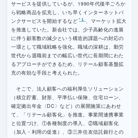
サービスを提供しているが、1990年代後半ごろか
ら戦略商品を拡充し、いち早くインターネットバ
*１
ンクサービスを開始するなど
、マーケット拡大
を推進していた。新会社では、少子高齢化の進展
に伴う顧客数の減少という構造的課題への対応の
一環として職域戦略を強化。職域の深耕は、勤労
世代から退職前までの幅広い世代に長期間にわた
るアプローチができるため、リテール顧客基盤拡
充の有効な手段と考えられた。
そこで、法人顧客への福利厚生ソリューション
（積立貯蓄、財形、平準払い保険、住宅ローン、
確定拠出年金〈DC〉など）の展開施策にあわせ
て、「リテール顧客化」を推進。事業間連携事業
と位置づけ、①各種制度の導入、②職域顧客化
（加入・利用の促進）、③三井住友信託銀行との