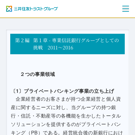
ご挨拶
第２編
三井住友トラストグループ100年史
第１章 - 専業信託銀行グループとしての
資料編
挑戦 2011～2016
年表
２つの事業領域
〔1〕プライベートバンキング事業の立ち上げ
企業経営者のお客さまが持つ企業経営と個人資
産に関するニーズに対し、当グループの持つ銀
行・信託・不動産等の各機能を生かしたトータル
ソリューションを提供するのがプライベートバン
キング（PB）である。経営統合後の新銀行におけ