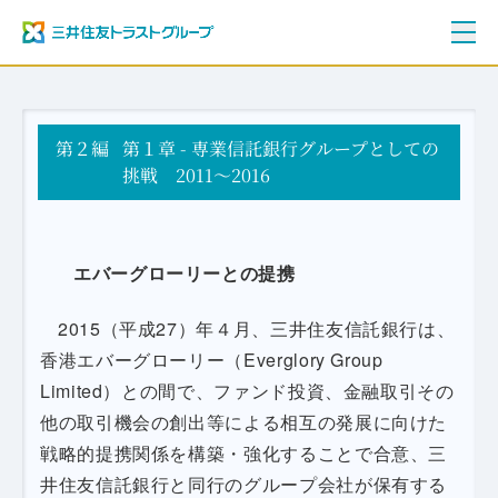
ご挨拶
第２編
三井住友トラストグループ100年史
第１章 - 専業信託銀行グループとしての
資料編
挑戦 2011～2016
年表
エバーグローリーとの提携
2015（平成27）年４月、三井住友信託銀行は、
香港エバーグローリー（Everglory Group
Limited）との間で、ファンド投資、金融取引その
他の取引機会の創出等による相互の発展に向けた
戦略的提携関係を構築・強化することで合意、三
井住友信託銀行と同行のグループ会社が保有する