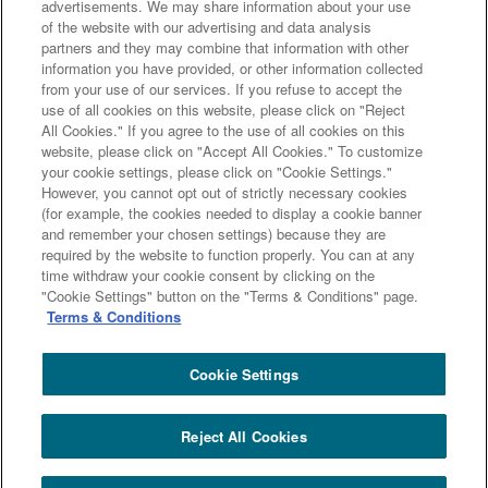
advertisements. We may share information about your use
キャピタル株式会社に商号変更
of the website with our advertising and data analysis
銀行借入や社債発行などのデットファイナンスと普通株式の発行
partners and they may combine that information with other
などのエクイティファイナンスの中間に位置づけられる資金調達
information you have provided, or other information collected
手段
from your use of our services. If you refuse to accept the
use of all cookies on this website, please click on "Reject
All Cookies." If you agree to the use of all cookies on this
website, please click on "Accept All Cookies." To customize
your cookie settings, please click on "Cookie Settings."
However, you cannot opt out of strictly necessary cookies
次のページへ
(for example, the cookies needed to display a cookie banner
and remember your chosen settings) because they are
required by the website to function properly. You can at any
time withdraw your cookie consent by clicking on the
前のページへ
"Cookie Settings" button on the "Terms & Conditions" page.
Terms & Conditions
Cookie Settings
三井住友トラストグループ100年史 ホーム
100年史
Reject All Cookies
第２編 - 第１章 - 第４節 ２ ホールセール事業 - エバーグローリーとの提携