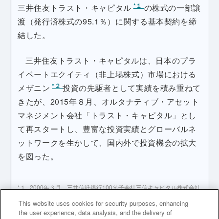
*１
三井住友トラスト・キャピタル
の株式の一部譲
渡（発行済株式の95.1％）に関する基本契約を締
結した。
三井住友トラスト・キャピタルは、日本のプラ
イベートエクイティ（非上場株式）市場における
*２
メザニン
投資の先駆者として実績を積み重ねて
きたが、2015年８月、オルタナティブ・アセット
マネジメント会社「トラスト・キャピタル」とし
て再スタートし、豊富な投資実績とグローバルネ
ットワークを生かして、国内外で投資機会の拡大
を図った。
2000年３月、三井信託銀行100％子会社三信キャピタル株式会社
としてスタート、ベンチャー投資ファンドの運営を開始。同年10
This website uses cookies for security purposes, enhancing
月、中央三井キャピタル株式会社に商号変更、2004年メザニン
the user experience, data analysis, and the delivery of
投資ファンドの運営を開始。2012年４月、三井住友トラスト・