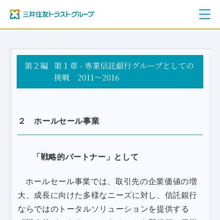
ご挨拶
第２編
三井住友トラストグループ100年史
第１章 - 専業信託銀行グループとしての
資料編
挑戦 2011～2016
年表
２ ホールセール事業
「戦略的パートナー」として
ホールセール事業では、取引先の企業価値の増
大、成長に向けた多様なニーズに対し、信託銀行
ならではのトータルソリューションを提供する