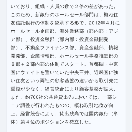
いており、組織・人員の数で２倍の差があった。
このため、新銀行のホールセール部門は、概ね住
友信託銀行の体制を継承する形で、2012年４月に
ホールセール企画部、海外業務部（部内部：アジ
ア部）、投資金融部（部内部：投資金融開発
部）、不動産ファイナンス部、資産金融部、情報
開発部、企業情報部、ホールセール事務推進部の
８部＋２部内部の体制でスタート。首都圏・中京
圏にウェイトを置いていた中央三井、近畿圏に強
い住友という両社の顧客基盤の違いから取引先に
重複が少なく、経営統合により顧客基盤が拡大、
また、約700社の共通貸出先においては、一部シ
ェア調整が行われたものの、概ね取引地位が向
上。経営統合により、貸出残高では国内銀行（単
体）第４位のポジションを確立した。