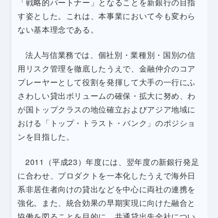
「戦略的パートナー」となることを新銀行の目指
す姿とした。これは、本事業において今も変わら
ない基本理念である。
法人与信業務では、個社別・業種別・国別の信
用リスク管理を徹底したうえで、金融仲介のコア
プレーヤーとして役割を発揮して大手の一行にふ
さわしい貸出ボリュームの確保・拡大に努め、わ
が国トップクラスの地位確立およびアジア地域に
おける「トップ・トラスト・バンク」のポジショ
ンを目指した。
2011（平成23）年度には、翌年度の新銀行発足
に合わせ、プロダクトを一本化したうえで海外日
系非居住者向けの貸出などを中心に両社の連携を
強化。また、統合効果の早期実現に向けた融合と
協働を図ることを目的に、共通貸出先全社につい