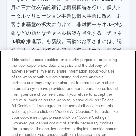
月に三井住友信託銀行は機構再編を行い、個人ト
ータルソリューション事業は個人事業に改め、お
客さま基盤の拡大に向けて、非対面チャネルや地
銀などの新たなチャネル構築を強化する「チャネ
ル戦略推進部」を新設。高齢のお客さまには、認
知症リスクへの備えや資産承継サポート、資産形
成期のお客さまには、投資運用コンサルティング
This website uses cookies for security purposes, enhancing
the user experience, data analysis, and the delivery of
などによって安心と安全を提供し、「貯蓄から資
advertisements. We may share information about your use
産形成」への流れを創り出し、資金循環を促進し
of the website with our advertising and data analysis
partners and they may combine that information with other
た。
information you have provided, or other information collected
from your use of our services. If you refuse to accept the
use of all cookies on this website, please click on "Reject
All Cookies." If you agree to the use of all cookies on this
website, please click on "Accept All Cookies." To customize
your cookie settings, please click on "Cookie Settings."
However, you cannot opt out of strictly necessary cookies
次のページへ
(for example, the cookies needed to display a cookie banner
and remember your chosen settings) because they are