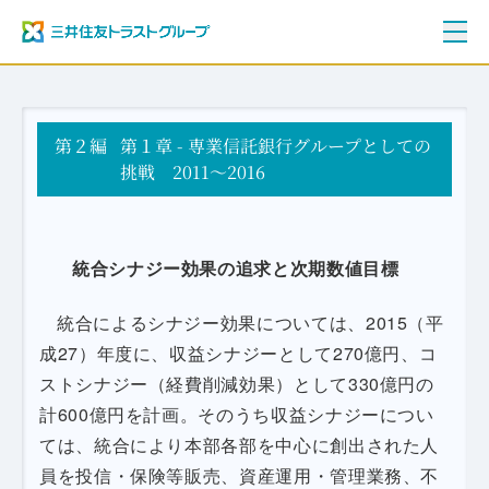
ご挨拶
第２編
三井住友トラストグループ100年史
第１章 - 専業信託銀行グループとしての
資料編
挑戦 2011～2016
年表
統合シナジー効果の追求と次期数値目標
統合によるシナジー効果については、2015（平
成27）年度に、収益シナジーとして270億円、コ
ストシナジー（経費削減効果）として330億円の
計600億円を計画。そのうち収益シナジーについ
ては、統合により本部各部を中心に創出された人
員を投信・保険等販売、資産運用・管理業務、不