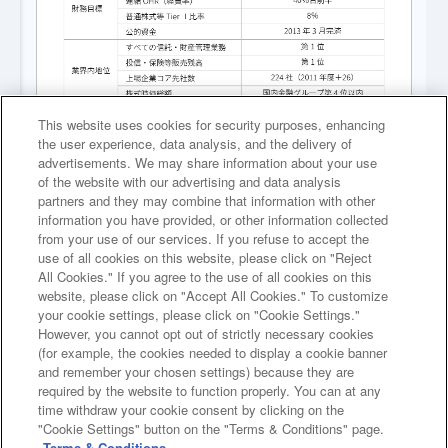
This website uses cookies for security purposes, enhancing
the user experience, data analysis, and the delivery of
advertisements. We may share information about your use
of the website with our advertising and data analysis
partners and they may combine that information with other
中期経営計画（2012～2015年度）のグループ定量目標
information you have provided, or other information collected
from your use of our services. If you refuse to accept the
use of all cookies on this website, please click on "Reject
All Cookies." If you agree to the use of all cookies on this
website, please click on "Accept All Cookies." To customize
your cookie settings, please click on "Cookie Settings."
However, you cannot opt out of strictly necessary cookies
次のページへ
(for example, the cookies needed to display a cookie banner
and remember your chosen settings) because they are
required by the website to function properly. You can at any
前のページへ
time withdraw your cookie consent by clicking on the
"Cookie Settings" button on the "Terms & Conditions" page.
Terms & Conditions