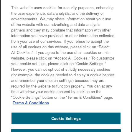
This website uses cookies for security purposes, enhancing
the user experience, data analysis, and the delivery of
advertisements. We may share information about your use
of the website with our advertising and data analysis
partners and they may combine that information with other
information you have provided, or other information collected
公的資金の導入状況
from your use of our services. If you refuse to accept the
use of all cookies on this website, please click on "Reject
All Cookies." If you agree to the use of all cookies on this
website, please click on "Accept All Cookies." To customize
your cookie settings, please click on "Cookie Settings."
However, you cannot opt out of strictly necessary cookies
次のページへ
(for example, the cookies needed to display a cookie banner
and remember your chosen settings) because they are
required by the website to function properly. You can at any
time withdraw your cookie consent by clicking on the
前のページへ
"Cookie Settings" button on the "Terms & Conditions" page.
Terms & Conditions
Cookie Settings