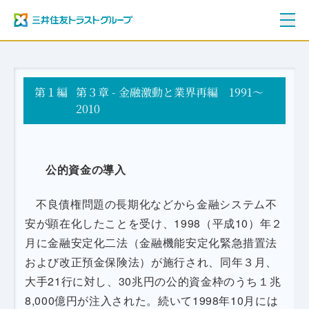
ご挨拶
第１編
三井住友トラストグループ100年史
第３章 - 金融激動と業界再編 1991～
資料編
2010
年表
公的資金の導入
不良債権問題の長期化などから金融システム不
安が顕在化したことを受け、1998（平成10）年２
月に金融安定化二法（金融機能安定化緊急措置法
および改正預金保険法）が施行され、同年３月、
大手21行に対し、30兆円の公的資金枠のうち１兆
8,000億円が注入された。続いて1998年10月には