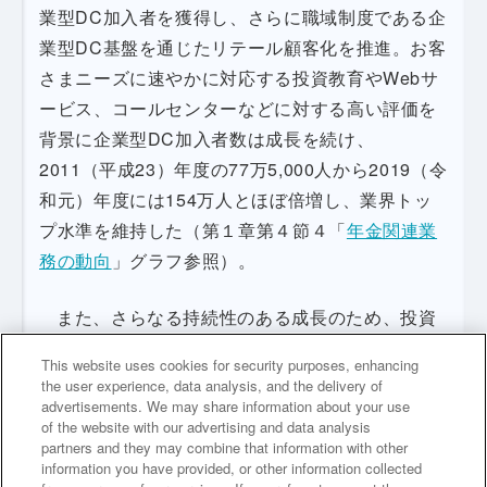
業型DC加入者を獲得し、さらに職域制度である企
業型DC基盤を通じたリテール顧客化を推進。お客
さまニーズに速やかに対応する投資教育やWebサ
ービス、コールセンターなどに対する高い評価を
背景に企業型DC加入者数は成長を続け、
2011（平成23）年度の77万5,000人から2019（令
和元）年度には154万人とほぼ倍増し、業界トッ
プ水準を維持した（第１章第４節４「
年金関連業
務の動向
」グラフ参照）。
また、さらなる持続性のある成長のため、投資
教育を充実させ、企業型DC加入者の資産形成サポ
This website uses cookies for security purposes, enhancing
ートを進めることで、投資リテラシー向上に貢献
the user experience, data analysis, and the delivery of
し、2019年度には企業型DC加入者向けのアプリ
advertisements. We may share information about your use
of the website with our advertising and data analysis
開発に着手した（第３章第２節５「
『スマートラ
partners and they may combine that information with other
イフデザイナー』リリース
」参照）。
information you have provided, or other information collected