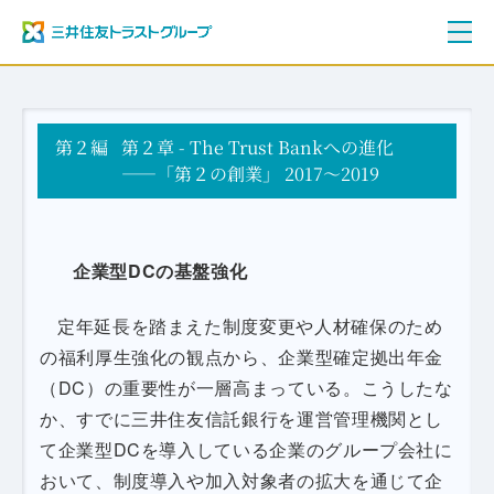
ご挨拶
第２編
三井住友トラストグループ100年史
第２章 - The Trust Bankへの進化
資料編
――「第２の創業」 2017～2019
年表
企業型DCの基盤強化
定年延長を踏まえた制度変更や人材確保のため
の福利厚生強化の観点から、企業型確定拠出年金
（DC）の重要性が一層高まっている。こうしたな
か、すでに三井住友信託銀行を運営管理機関とし
て企業型DCを導入している企業のグループ会社に
おいて、制度導入や加入対象者の拡大を通じて企