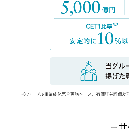
※3
バーゼルⅢ最終化完全実施ベース、有価証券評価差
三井