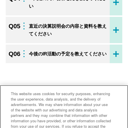
開く
い
Q05
直近の決算説明会の内容と資料を教え
開く
てください
Q06
今後のIR活動の予定を教えてください
開く
This website uses cookies for security purposes, enhancing
the user experience, data analysis, and the delivery of
advertisements. We may share information about your use
主なグループ会社
of the website with our advertising and data analysis
partners and they may combine that information with other
information you have provided, or other information collected
from your use of our services. If you refuse to accept the