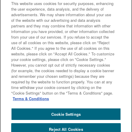
This website uses cookies for security purposes, enhancing
the user experience, data analysis, and the delivery of
advertisements. We may share information about your use
主なグループ会社
of the website with our advertising and data analysis
partners and they may combine that information with other
information you have provided, or other information collected
from your use of our services. If you refuse to accept the
三井住友信託銀行
三井住友トラスト・アセットマネジメント
use of all cookies on this website, please click on "Reject
アモーヴァ・アセットマネジメント
三井住友トラスト不動産
All Cookies." If you agree to the use of all cookies on this
website, please click on "Accept All Cookies." To customize
三井住友トラスト基礎研究所
三井住友トラストクラブ
your cookie settings, please click on "Cookie Settings."
ドコモSMTBネット銀行
However, you cannot opt out of strictly necessary cookies
(for example, the cookies needed to display a cookie banner
三井住友トラスト・パナソニックファイナンス
and remember your chosen settings) because they are
L＆Fアセットファイナンス
required by the website to function properly. You can at any
サイトマップ
本ウェブサイトのご利用にあたって
time withdraw your cookie consent by clicking on the
"Cookie Settings" button on the "Terms & Conditions" page.
利益相反管理方針（概要）
個人情報保護宣言
Terms & Conditions
ディスクロージャーポリシー
関連リンク
アクセシビリティについて
Cookie Settings
Reject All Cookies