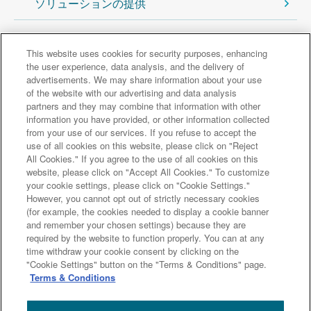
ソリューションの提供
サステナビリティトップに戻る
This website uses cookies for security purposes, enhancing
the user experience, data analysis, and the delivery of
advertisements. We may share information about your use
主なグループ会社
of the website with our advertising and data analysis
partners and they may combine that information with other
information you have provided, or other information collected
from your use of our services. If you refuse to accept the
三井住友信託銀行
三井住友トラスト・アセットマネジメント
use of all cookies on this website, please click on "Reject
アモーヴァ・アセットマネジメント
三井住友トラスト不動産
All Cookies." If you agree to the use of all cookies on this
website, please click on "Accept All Cookies." To customize
三井住友トラスト基礎研究所
三井住友トラストクラブ
your cookie settings, please click on "Cookie Settings."
ドコモSMTBネット銀行
However, you cannot opt out of strictly necessary cookies
(for example, the cookies needed to display a cookie banner
三井住友トラスト・パナソニックファイナンス
and remember your chosen settings) because they are
L＆Fアセットファイナンス
required by the website to function properly. You can at any
サイトマップ
本ウェブサイトのご利用にあたって
time withdraw your cookie consent by clicking on the
"Cookie Settings" button on the "Terms & Conditions" page.
利益相反管理方針（概要）
個人情報保護宣言
Terms & Conditions
ディスクロージャーポリシー
関連リンク
アクセシビリティについて