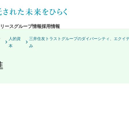
リース
グループ情報
採用情報
ン
人的資
三井住友トラストグループのダイバーシティ、エクイテ
本
み
進