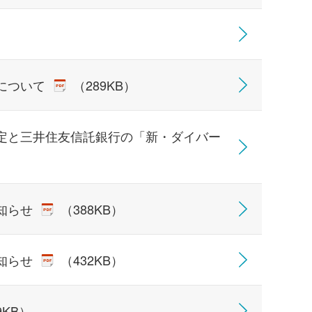
について
（289KB）
定と三井住友信託銀行の「新・ダイバー
知らせ
（388KB）
知らせ
（432KB）
9KB）