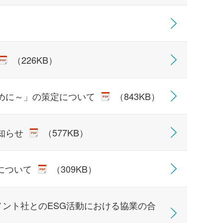
（226KB）
めに～」の策定について
（843KB）
知らせ
（577KB）
得について
（309KB）
ント社とのESG活動における協業の合