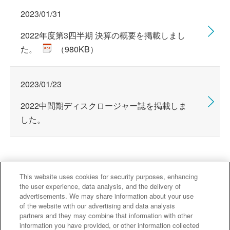
2023/01/31
2022年度第3四半期 決算の概要を掲載しまし
た。
（980KB）
2023/01/23
2022中間期ディスクロージャー誌を掲載しま
した。
This website uses cookies for security purposes, enhancing
the user experience, data analysis, and the delivery of
advertisements. We may share information about your use
主なグループ会社
of the website with our advertising and data analysis
partners and they may combine that information with other
information you have provided, or other information collected